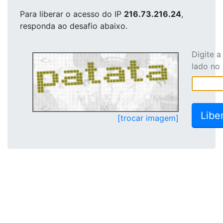
Para liberar o acesso
do IP
216.73.216.24
,
responda ao desafio abaixo.
Digite 
lado no
[trocar imagem]